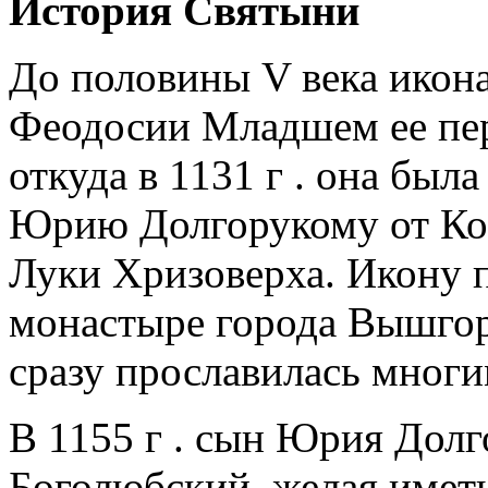
История Святыни
До половины V века икона
Феодосии Младшем ее пер
откуда в 1131 г . она был
Юрию Долгорукому от Ко
Луки Хризоверха. Икону 
монастыре города Вышгоро
сразу прославилась мног
В 1155 г . сын Юрия Долг
Боголюбский, желая имет