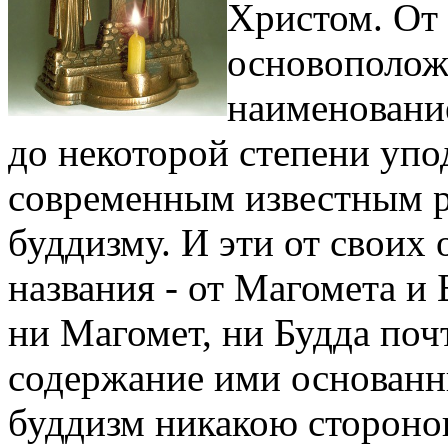
Христом. От 
основоположн
наименование
до некоторой степени упо
современным известным р
буддизму. И эти от своих
названия - от Магомета и
ни Магомет, ни Будда поч
содержание ими основанн
буддизм никакою стороно