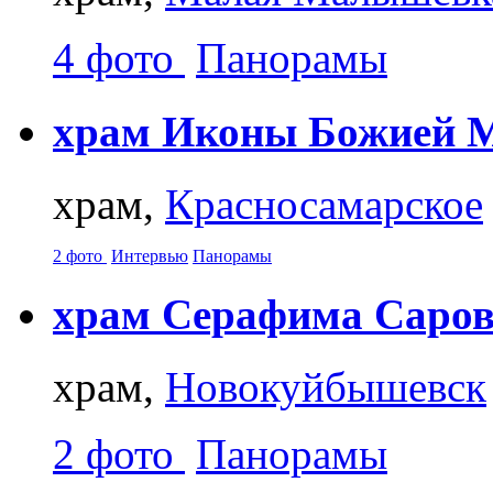
4 фото
Панорамы
храм Иконы Божией М
храм,
Красносамарское
2 фото
Интервью
Панорамы
храм Серафима Саровс
храм,
Новокуйбышевск
2 фото
Панорамы