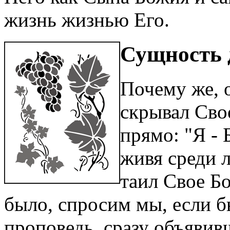
жизнь жизнью Его.
Сущность 
Почему же, 
скрывал Сво
прямо: "Я - 
живя среди 
таил Свое Б
было, спросим мы, если 
проповедь, сразу объявив