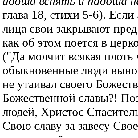
идоша вспять и падоша н
глава 18, стихи 5-6). Есл
лица свои закрывают пре
как об этом поется в цер
("Да молчит всякая плоть 
обыкновенные люди вынос
не утаивал своего Божеств
Божественной славы?! Поэ
людей, Христос Спаситель
Свою славу за завесу Сво