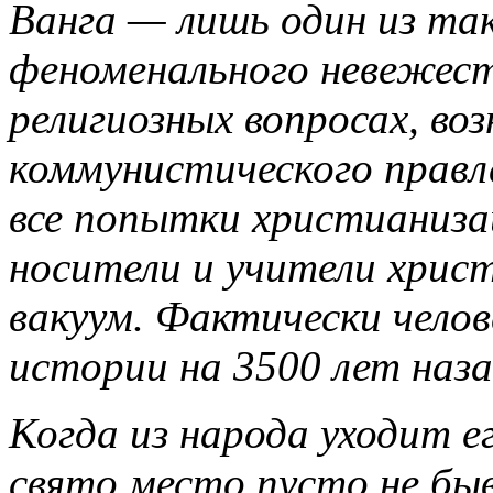
Ванга — лишь один из та
феноменального невежест
религиозных вопросах, во
коммунистического правл
все попытки христианиза
носители и учители христ
вакуум. Фактически челов
истории на 3500 лет наза
Когда из народа уходит ег
свято место пусто не быв