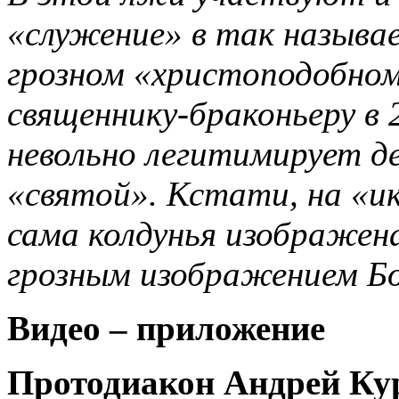
«служение» в так называ
грозном «христоподобно
священнику-браконьеру в 
невольно легитимирует д
«святой». Кстати, на «и
сама колдунья изображен
грозным изображением Б
Видео – приложение
Протодиакон Андрей Кур