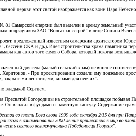
лавной церкви этот святой изображается как воин Царя Небесн
№ 81 Самарской епархии был выделен в аренду земельный участ
ьным подрядчиком ЗАО "Волгатрансстрой" в лице Сонина Вячесл
а проект, предложенный известным самарским архитектором Юри
а", бассейн СКА и др.). Идея строительства храма-памятника пе
Самары как автор того самого Собора, который некогда возвыш
азначенный для села (малый сельский храм) не вполне соответств
Ю. Харитонов. - При проектировании создали ему подземное пр
, закрытыми лестницами, хорами для певчих".
ено владыкой Сергием.
ва Пресвятой Богородицы на строительной площадке побывал Па
. Он вложил в фундамент памятную капсулу. Содержание грамот
тва во плоти Бога слова 1999 года октября 2/15 дня при Патри
анского в ознаменовании 2000-летия пришествия в мир во плоти
в честь святого великомученика Победоносца Георгия".