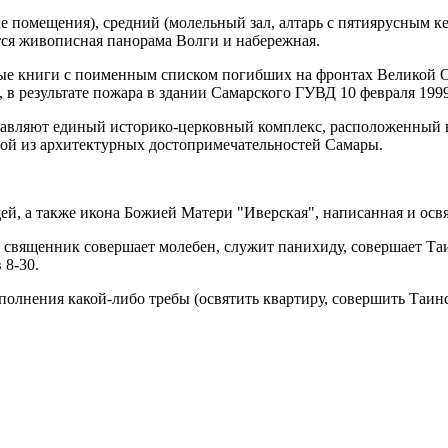
е помещения), средний (молельный зал, алтарь с пятиярусным ке
тся живописная панорама Волги и набережная.
тные книги с поименным списком погибших на фронтах Великой 
в результате пожара в здании Самарского ГУВД 10 февраля 1999
тавляют единый историко-церковный комплекс, расположенный в
дной из архитектурных достопримечательностей Самары.
ей, а также икона Божией Матери "Иверская", написанная и осв
 священник совершает молебен, служит панихиду, совершает Таи
 8-30.
олнения какой-либо требы (освятить квартиру, совершить Таин