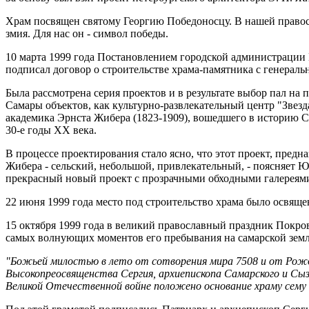
Храм посвящен святому Георгию Победоносцу. В нашей правос
змия. Для нас он - символ победы.
10 марта 1999 года Постановлением городской администрации 
подписал договор о строительстве храма-памятника с генерал
Была рассмотрена серия проектов и в результате выбор пал н
Самары объектов, как культурно-развлекательный центр "Звезд
академика Эрнста Жибера (1823-1909), вошедшего в историю 
30-е годы ХХ века.
В процессе проектирования стало ясно, что этот проект, предн
Жибера - сельский, небольшой, привлекательный, - поясняет 
прекрасный новый проект с прозрачными обходными галереями
22 июня 1999 года место под строительство храма было освящ
15 октября 1999 года в великий православный праздник Покро
самых волнующих моментов его пребывания на самарской земле
"Божьей милостью в лето от сотворения мира 7508 и от Рождес
Высокопреосвященства Сергия, архиепископа Самарского и Сызр
Великой Отечественной войне положено основание храму сему 