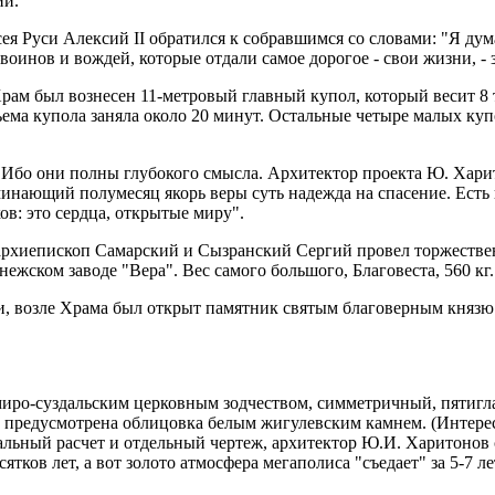
ий.
 Руси Алексий II обратился к собравшимся со словами: "Я дума
 воинов и вождей, которые отдали самое дорогое - свои жизни, 
а Храм был вознесен 11-метровый главный купол, который весит
ема купола заняла около 20 минут. Остальные четыре малых ку
. Ибо они полны глубокого смысла. Архитектор проекта Ю. Хари
нающий полумесяц якорь веры суть надежда на спасение. Есть 
в: это сердца, открытые миру".
 архиепископ Самарский и Сызранский Сергий провел торжестве
ежском заводе "Вера". Вес самого большого, Благовеста, 560 кг
сти, возле Храма был открыт памятник святым благоверным кня
миро-суздальским церковным зодчеством, симметричный, пятигла
 предусмотрена облицовка белым жигулевским камнем. (Интере
иальный расчет и отдельный чертеж, архитектор Ю.И. Харитоно
тков лет, а вот золото атмосфера мегаполиса "съедает" за 5-7 ле