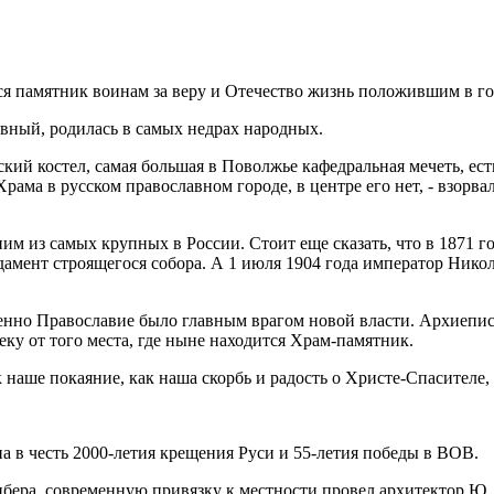
ится памятник воинам за веру и Отечество жизнь положившим в 
авный, родилась в самых недрах народных.
еский костел, самая большая в Поволжье кафедральная мечеть, ес
Храма в русском православном городе, в центре его нет, - взорв
м из самых крупных в России. Стоит еще сказать, что в 1871 г
мент строящегося собора. А 1 июля 1904 года император Никола
нно Православие было главным врагом новой власти. Архиеписк
еку от того места, где ныне находится Храм-памятник.
наше покаяние, как наша скорбь и радость о Христе-Спасителе, о
а в честь 2000-летия крещения Руси и 55-летия победы в ВОВ.
Жибера, современную привязку к местности провел архитектор Ю.