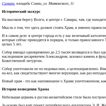
Самара
, площадь Славы, ул. Маяковского, 11
Исторический экскурс
На высоком берегу Волги, в центре г. Самары, там, где наход
Мысль о том, что здесь должен стоять Храм, и именно правосл
И в самом деле: в центре города есть у нас величавый католич
которые сейчас приводятся в порядок, и только православного 
целых 5 лет.
Собор вмещал одновременно до 2,5 тысяч молящихся и был одни
наследником цесаревичем Александром, заложил камень в фунда
Божественной литургии.
Собор уничтожили не по недомыслию, а целенаправленно. Име
на кол, как свидетельствуют многие верующие, как раз неподал
Новый храм - это как напоминание о Храме уничтоженном, как 
История возведения Храма
Небольшая церковь в русско-византийском стиле была построен
За основу был взят проект петербургского архитектора Э. И. 