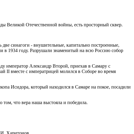
годы Великой Отечественной войны, есть просторный сквер.
ть две синагоги - внушительные, капитально построенные,
али в 1934 году. Разрушали знаменитый на всю Россию собор
оду император Александр Второй, приехав в Самару с
й II вместе с императрицей молился в Соборе во время
опа Исидора, который находился в Самаре на покое, посадили
 том, что вера наша выстояла и победила.
 И. Харитонов.