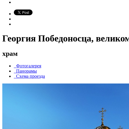
Георгия Победоносца, велико
храм
Фотогалерея
Панорамы
Схема проезда