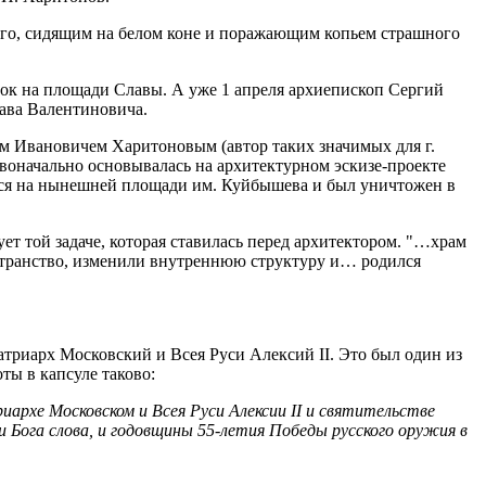
ого, сидящим на белом коне и поражающим копьем страшного
ок на площади Славы. А уже 1 апреля архиепископ Сергий
ава Валентиновича.
ем Ивановичем Харитоновым (автор таких значимых для г.
рвоначально основывалась на архитектурном эскизе-проекте
ался на нынешней площади им. Куйбышева и был уничтожен в
ует той задаче, которая ставилась перед архитектором. "…храм
остранство, изменили внутреннюю структуру и… родился
триарх Московский и Всея Руси Алексий II. Это был один из
ы в капсуле таково:
архе Московском и Всея Руси Алексии II и святительстве
 Бога слова, и годовщины 55-летия Победы русского оружия в