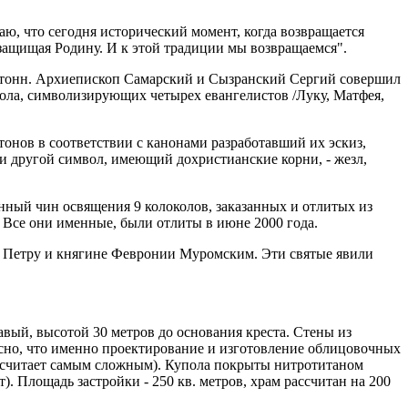
ю, что сегодня исторический момент, когда возвращается
- защищая Родину. И к этой традиции мы возвращаемся".
 8 тонн. Архиепископ Самарский и Сызранский Сергий совершил
пола, символизирующих четырех евангелистов /Луку, Матфея,
тонов в соответствии с канонами разработавший их эскиз,
и другой символ, имеющий дохристианские корни, - жезл,
нный чин освящения 9 колоколов, заказанных и отлитых из
. Все они именные, были отлиты в июне 2000 года.
зю Петру и княгине Февронии Муромским. Эти святые явили
вый, высотой 30 метров до основания креста. Стены из
сно, что именно проектирование и изготовление облицовочных
в считает самым сложным). Купола покрыты нитротитаном
т). Площадь застройки - 250 кв. метров, храм рассчитан на 200