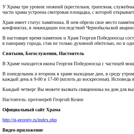
У Храма три уровня: нижний (крестильня, трапезная, служебны
части храма устроена смотровая площадка, с которой открывае
Храм имеет статус памятника. В нем обрели свое место памя
конфликтах, в ликвидации последствий Чернобыльской аварии, 
В настоящее время памятник и Храм Георгия Победоносца сос
в панораму города, став не только духовной обителью, но и о
Святыни, Богослужения, Настоятель
В Храме находится икона Георгия Победоносца с частицей мощ
В понедельник и вторник в храме выходные дни, в среду утром
каждый день в 9-00 и 17-00 (вплоть до воскресенья). Исповедь в
Каждый четверг Вы можете вызвать священника на дом для вып
Настоятель: протоиерей Георгий Козин
Официальный сайт Храма
http://st-georgiy.ru/index.php
Видео-приложение