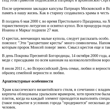
Под этой грамотой подписались Патриарх и архиепископ Серг
После церемонии закладки капсулы Патриарх Московский и Всея
память в нашу жизнь. Как в старину создавались храмы в честь
В полдень 6 мая 2000 г, во время Престольного Праздника, н
торжественную литургию и освятил купол. Вся процедура подъ
Иоанна и Марка/ подняли 27 мая.
О крестах, венчающих малые купола, следует рассказать особо
пояснил: "Эти "расцветшие кресты" много символичны. Напоми
которым пророк Моисей поверг змею. Смысл крестов еще и тако
В день Покрова Пресвятой Богородицы, 14 октября 2000 года,
меди с присадками по всем канонам на колокололитейном ворон
8 июля 2011 г., во Всероссийский День семьи, любви и верно
образец семейной верности и любви.
Архитектурные особенности
Храм классического византийского стиля, в сочетании с влади
кирпича облицованы уральским мрамором, хотя проектом была
плиток, когда на каждый элемент приходится выполнять спец
(такое покрытие в условиях города "продержится" несколько деся
человек.